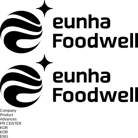
Company
Product
Advances
PR CENTER
KOR
KOR
ENG