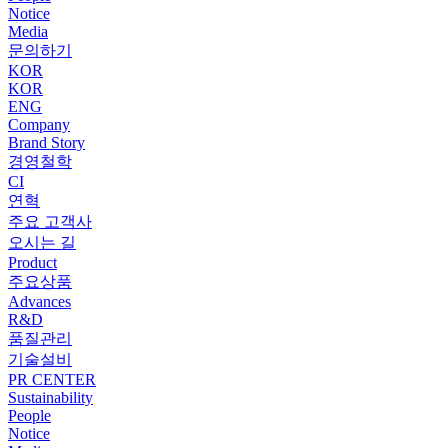
Notice
Media
문의하기
KOR
KOR
ENG
Company
Brand Story
경영철학
CI
연혁
주요 고객사
오시는 길
Product
주요상품
Advances
R&D
품질관리
기술설비
PR CENTER
Sustainability
People
Notice