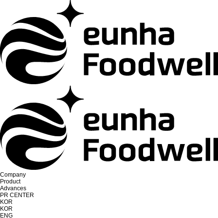
Company
Product
Advances
PR CENTER
KOR
KOR
ENG